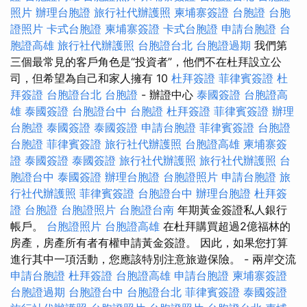
照片
辦理台胞證
旅行社代辦護照
柬埔寨簽證
台胞證
台胞
證照片
卡式台胞證
柬埔寨簽證
卡式台胞證
申請台胞證
台
胞證高雄
旅行社代辦護照
台胞證台北
台胞證過期
我們第
三個最常見的客戶角色是“投資者”，他們不在杜拜設立公
司，但希望為自己和家人擁有 10
杜拜簽證
菲律賓簽證
杜
拜簽證
台胞證台北
台胞證
- 辦證中心
泰國簽證
台胞證高
雄
泰國簽證
台胞證台中
台胞證
杜拜簽證
菲律賓簽證
辦理
台胞證
泰國簽證
泰國簽證
申請台胞證
菲律賓簽證
台胞證
台胞證
菲律賓簽證
旅行社代辦護照
台胞證高雄
柬埔寨簽
證
泰國簽證
泰國簽證
旅行社代辦護照
旅行社代辦護照
台
胞證台中
泰國簽證
辦理台胞證
台胞證照片
申請台胞證
旅
行社代辦護照
菲律賓簽證
台胞證台中
辦理台胞證
杜拜簽
證
台胞證
台胞證照片
台胞證台南
年期黃金簽證私人銀行
帳戶。
台胞證照片
台胞證高雄
在杜拜購買超過2億福林的
房產，房產所有者有權申請黃金簽證。 因此，如果您打算
進行其中一項活動，您應該特別注意旅遊保險。 - 兩岸交流
申請台胞證
杜拜簽證
台胞證高雄
申請台胞證
柬埔寨簽證
台胞證過期
台胞證台中
台胞證台北
菲律賓簽證
泰國簽證