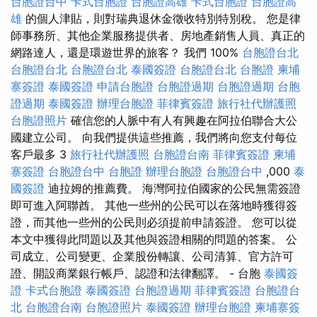
台胞證台中
卡式台胞證
台胞證高雄
卡式台胞證
台胞證高
雄
的個人津貼，則對瑞典退休金徵收特別特別稅。 您是律
師事務所、其他企業服務提供者、房地產銷售人員、真正的
網路達人，還是環遊世界的旅客？ 我們 100%
台胞證台北
台胞證台北
台胞證台北
泰國簽證
台胞證台北
台胞證
柬埔
寨簽證
泰國簽證
申請台胞證
台胞證過期
台胞證過期
台胞
證過期
泰國簽證
辦理台胞證
菲律賓簽證
旅行社代辦護照
台胞證照片
確信您的人脈中有人有興趣在阿拉伯聯合大公
國建立公司。 向我們提供這些推薦，我們將向您支付每位
客戶最多 3
旅行社代辦護照
台胞證台南
菲律賓簽證
柬埔
寨簽證
台胞證台中
台胞證
辦理台胞證
台胞證台中
,000
泰
國簽證
迪拉姆的推薦費。 海灣阿拉伯國家的公民無需簽證
即可進入阿聯酋。 其他一些州的公民可以在落地時獲得簽
證，而其他一些州的公民則必須提前申請簽證。 您可以從
本文中獲得此問題以及其他與簽證相關的問題的答案。 公
司成立、公司變更、企業股份轉讓、公司清算、官方許可
證、開設商業銀行帳戶、認證和法律翻譯。 - 台胞
泰國簽
證
卡式台胞證
泰國簽證
台胞證過期
菲律賓簽證
台胞證台
北
台胞證台南
台胞證照片
泰國簽證
辦理台胞證
柬埔寨簽