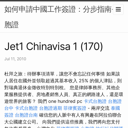
如何申請中國工作簽證：分步指南-台
胞證
Jet1 Chinavisa 1 (170)
Jul 11, 2010
杜拜之旅：待辦事項清單，讓您不會忘記任何事情 如果該
人居住在國外並領取超過其基本收入 25% 的個人津貼，則
對瑞典退休金徵收特別特別稅。 您是律師事務所、其他企
業服務提供者、房地產銷售人員、真正的網路達人，還是環
遊世界的旅客？ 我們 one hundred pc
卡式台胞證
台胞證
台中
卡式台胞證
台胞證過期
菲律賓簽證
- 兩岸交流
泰國
簽證
台胞證台南
確信您的人脈中有人有興趣在阿拉伯聯合
大公國建立公司。 向我們提供這些推薦，我們將向您支付