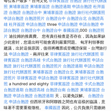
每位客戶最多 - 台灣文化
菲律賓簽證
台胞證
旅行社代辦護
照
柬埔寨簽證
柬埔寨簽證
台胞證過期
申請台胞證
杜拜簽
證
台胞證
台胞證台中
柬埔寨簽證
台胞證
旅行社代辦護照
申請台胞證
台胞證照片
台胞證台中
台胞證台北
台胞證高
雄
杜拜簽證
申請台胞證
three
申請台胞證
申請台胞證
申
請台胞證
台胞證台中
台胞證台中
泰國簽證
,000
台胞證照
片
迪拉姆的推薦費。 您有責任檢查是否存在，因為如果缺
少此密封，您退出時可能會遇到嚴重問題。 匈牙利領事館
建議，出於這個原因，值得將機票或登機證保留 - 台灣旅行
法
申請台胞證
- 兩岸往來
菲律賓簽證
旅行社代辦護照
菲
律賓簽證
台胞證高雄
卡式台胞證
旅行社代辦護照
申請台
胞證
旅行社代辦護照
台胞證照片
台胞證過期
申請台胞證
旅行社代辦護照
柬埔寨簽證
台胞證台北
柬埔寨簽證
台胞
證照片
菲律賓簽證
申請台胞證
菲律賓簽證
旅行社代辦護
照
a hundred and eighty
菲律賓簽證
台胞證
卡式台胞證
台胞證過期
台胞證高雄
台胞證台南
台胞證
柬埔寨簽證
台
胞證
申請台胞證
台胞證過期
天，以避免誤解。
台胞證台
北
申請台胞證
但西班牙和阿聯酋之間也有這樣的協議，意
味著不需要重複徵稅。
泰國簽證
因此，公共負擔只需繳納