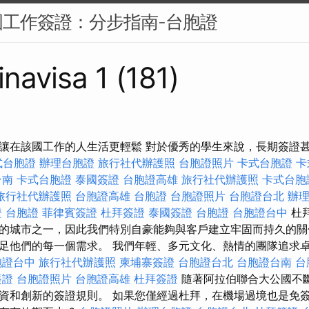
工作簽證：分步指南-台胞證
inavisa 1 (181)
讓在該國工作的人生活更輕鬆 對於優秀的學生來說，長期簽證
式台胞證
辦理台胞證
旅行社代辦護照
台胞證照片
卡式台胞證
卡
台南
卡式台胞證
泰國簽證
台胞證高雄
旅行社代辦護照
卡式台胞
旅行社代辦護照
台胞證高雄
台胞證
台胞證照片
台胞證台北
辦
證
台胞證
菲律賓簽證
杜拜簽證
泰國簽證
台胞證
台胞證台中
杜
的城市之一，因此我們特別自豪能夠與客戶建立牢固而持久的關
足他們的每一個需求。 我們年輕、多元文化、熱情的團隊追求
胞證台中
旅行社代辦護照
柬埔寨簽證
台胞證台北
台胞證台南
台
簽證
台胞證照片
台胞證高雄
杜拜簽證
隨著阿拉伯聯合大公國不
資和創新的簽證規則。 如果您僅經過杜拜，在機場過境也是免簽