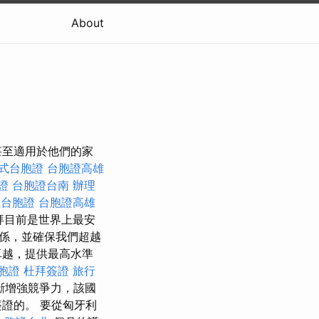
About
甚至適用於他們的家
式台胞證
台胞證高雄
證
台胞證台南
辦理
理台胞證
台胞證高雄
拜目前是世界上最安
係，並確保我們超越
卓越，提供最高水準
胞證
杜拜簽證
旅行
斷增強競爭力，該國
證的。 要從匈牙利