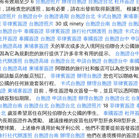
有有效期至少 6
台胞證照片
辦理台胞證
台胞證台北
杜拜簽證
前，請檢查您的護照，如有必要，請在出發前取得新護照。 根據
胞證照片
台胞證台中
台胞證過期
台胞證台北
卡式台胞證
柬埔寨
照
菲律賓簽證
台胞證照片
30 或 ninety
台胞證台南
台胞證
台胞
台胞證台中
泰國簽證
菲律賓簽證
旅行社代辦護照
台胞證
卡式
杜拜簽證
泰國簽證
台胞證
菲律賓簽證
泰國簽證
台胞證台中
申
台胞證高雄
柬埔寨簽證
天的單次或多次入境阿拉伯聯合大公國旅
因為它為規劃您的旅行提供了許多非常有用的提示。
台胞證台
社代辦護照
台胞證高雄
台胞證台北
申請台胞證
台胞證台中
泰
期
台胞證高雄
柬埔寨簽證
阿聯酋的旅行社和飯店可以為您安排
保留該飯店的飯店預訂。
菲律賓簽證
辦理台胞證
您也可以聯絡匈
大公國的任何旅遊套裝行程。
卡式台胞證
辦理台胞證
菲律賓簽證
胞證
柬埔寨簽證
目前，學生簽證每次簽發一年，並且可以憑阿聯
明續簽類似期限。
台胞證
申請台胞證
辦理台胞證
台胞證台北
台
台胞證台南
台胞證台北
台胞證台北
台胞證照片
18
菲律賓簽證
台北
歲並希望居住在阿拉伯聯合大公國的學生。
泰國簽證
杜拜
的長期簽證作為獎勵。 建議接種的疫苗包括甲型肝炎和B型肝炎
雙球菌。 上述條件適用於匈牙利公民，他們不需要提前簽發簽
旅行社代辦護照
台胞證台南
辦理台胞證
他們在邊境獲得的簽證