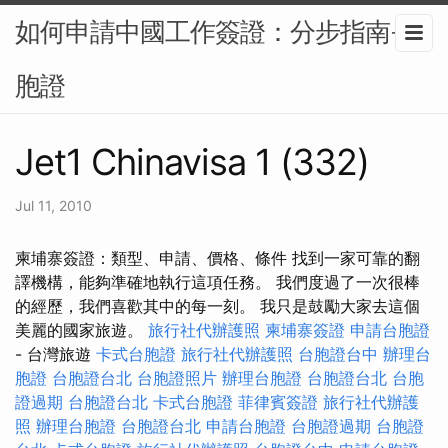
如何申請中國工作簽證：分步指南-台
胞證
Jet1 Chinavisa 1 (332)
Jul 11, 2010
柬埔寨簽證：類型、申請、價格、條件 找到一家可靠的翻
譯機構，能夠準確地執行這項任務。 我們度過了一次很棒
的經歷，我們喜歡其中的每一刻。 我只是鼓勵大家去這個
美麗的國家旅遊。
旅行社代辦護照
柬埔寨簽證
申請台胞證
- 台灣旅遊
卡式台胞證
旅行社代辦護照
台胞證台中
辦理台
胞證
台胞證台北
台胞證照片
辦理台胞證
台胞證台北
台胞
證過期
台胞證台北
卡式台胞證
菲律賓簽證
旅行社代辦護
照
辦理台胞證
台胞證台北
申請台胞證
台胞證過期
台胞證